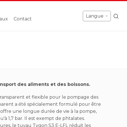
Langue
›
aux
Contact
ansport des aliments et des boissons.
ransparent et flexible pour le pompage des
sparent a été spécialement formulé pour être
t offre une longue durée de vie à la pompe,
'à 1,7 bar. Il est exempt de phtalates.
eures, le tuyau Tygon S3 E-LFL réduit les