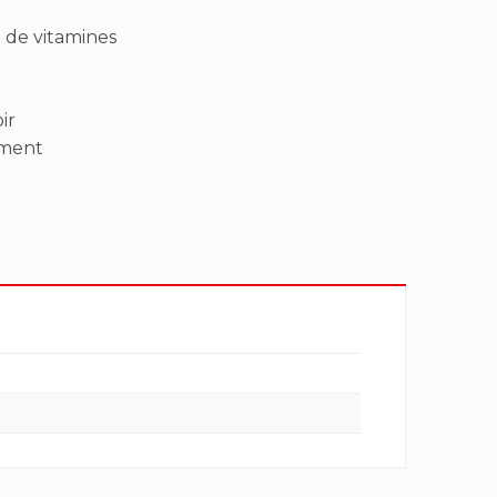
t de vitamines
ir
lement